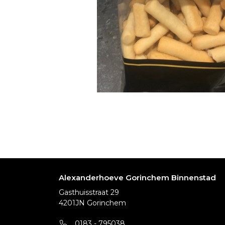
Alexanderhoeve Gorinchem Binnenstad
Gasthuisstraat 29
4201JN Gorinchem
0183 - 795038