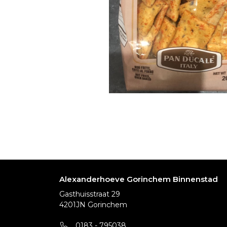
Alexanderhoeve Gorinchem Binnenstad
Gasthuisstraat 29
4201JN Gorinchem
0183 - 795038