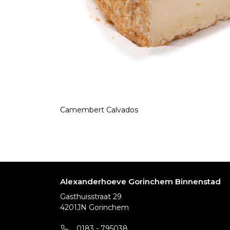
Camembert Calvados
Alexanderhoeve Gorinchem Binnenstad
Gasthuisstraat 29
4201JN Gorinchem
0183 - 795038