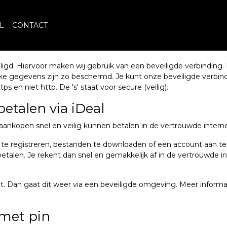
L
CONTACT
iligd. Hiervoor maken wij gebruik van een beveiligde verbinding
ijke gegevens zijn zo beschermd. Je kunt onze beveiligde verbi
ps en niet http. De 's' staat voor secure (veilig).
betalen via iDeal
aankopen snel en veilig kunnen betalen in de vertrouwde inter
t te registreren, bestanden te downloaden of een account aan t
 betalen. Je rekent dan snel en gemakkelijk af in de vertrouwde
t. Dan gaat dit weer via een beveiligde omgeving. Meer informat
 met pin